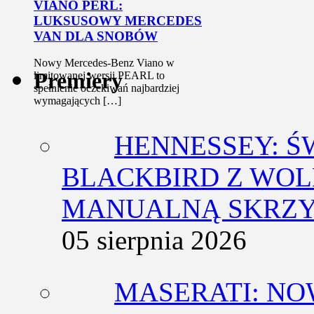
VIANO PERL:
LUKSUSOWY MERCEDES
VAN DLA SNOBÓW
Nowy Mercedes-Benz Viano w
Premiery
limitowanej wersji PEARL to
spełnienie oczekiwań najbardziej
wymagających […]
HENNESSEY: Ś
BLACKBIRD Z WOL
MANUALNĄ SKRZY
05 sierpnia 2026
MASERATI: NO