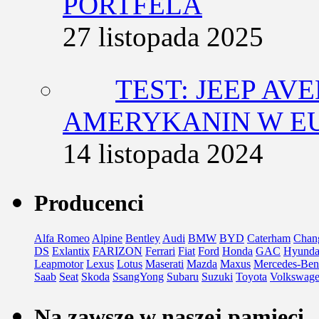
PORTFELA
27 listopada 2025
TEST: JEEP AV
AMERYKANIN W E
14 listopada 2024
Producenci
Alfa Romeo
Alpine
Bentley
Audi
BMW
BYD
Caterham
Chan
DS
Exlantix
FARIZON
Ferrari
Fiat
Ford
Honda
GAC
Hyunda
Leapmotor
Lexus
Lotus
Maserati
Mazda
Maxus
Mercedes-Ben
Saab
Seat
Skoda
SsangYong
Subaru
Suzuki
Toyota
Volkswag
Na zawsze w naszej pamięci