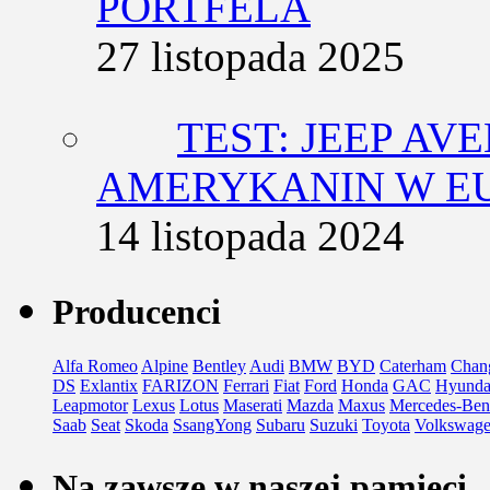
PORTFELA
27 listopada 2025
TEST: JEEP AV
AMERYKANIN W E
14 listopada 2024
Producenci
Alfa Romeo
Alpine
Bentley
Audi
BMW
BYD
Caterham
Chan
DS
Exlantix
FARIZON
Ferrari
Fiat
Ford
Honda
GAC
Hyunda
Leapmotor
Lexus
Lotus
Maserati
Mazda
Maxus
Mercedes-Ben
Saab
Seat
Skoda
SsangYong
Subaru
Suzuki
Toyota
Volkswag
Na zawsze w naszej pamięci