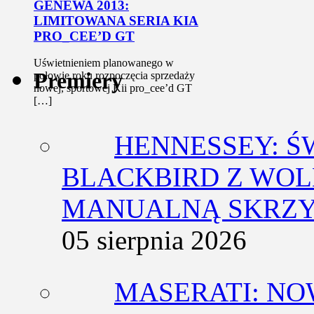
GENEWA 2013:
LIMITOWANA SERIA KIA
PRO_CEE’D GT
Uświetnieniem planowanego w
Premiery
połowie roku rozpoczęcia sprzedaży
nowej, sportowej Kii pro_cee’d GT
[…]
HENNESSEY: Ś
BLACKBIRD Z WOL
MANUALNĄ SKRZY
05 sierpnia 2026
MASERATI: NO