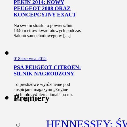
PEKIN 2014: NOWY
PEUGEOT 2008 ORAZ
KONCEPCYJNY EXACT
Na swoim stoisku o powierzchni
1346 metrów kwadratowych podczas
Salonu samochodowego w […]
0
18 czerwca 2012
PSA PEUGEOT CITROEN:
SILNIK NAGRODZONY
To prestiżowe wyróżnienie pod
auspicjami magazynu „Engine
Technology International” po raz
Premiery
kolejny […]
HENNESSEY: Ś