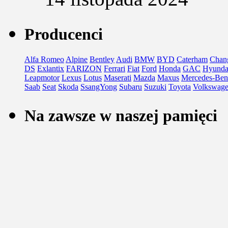
Producenci
Alfa Romeo
Alpine
Bentley
Audi
BMW
BYD
Caterham
Chan
DS
Exlantix
FARIZON
Ferrari
Fiat
Ford
Honda
GAC
Hyunda
Leapmotor
Lexus
Lotus
Maserati
Mazda
Maxus
Mercedes-Ben
Saab
Seat
Skoda
SsangYong
Subaru
Suzuki
Toyota
Volkswag
Na zawsze w naszej pamięci