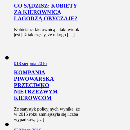
CO SĄDZISZ: KOBIETY
ZA KIEROWNICĄ
ŁAGODZĄ OBYCZAJE?
Kobieta za kierownicą – taki widok
jest już tak częsty, że nikogo […]
0
18 sierpnia 2016
KOMPANIA
PIWOWARSKA
PRZECIWKO
NIETRZEŹWYM
KIEROWCOM
Ze statystyk policyjnych wynika, że
w 2015 roku zmniejszyła się liczba
wypadków, […]