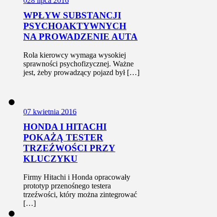
0
28 lipca 2016
WPŁYW SUBSTANCJI
PSYCHOAKTYWNYCH
NA PROWADZENIE AUTA
Rola kierowcy wymaga wysokiej
sprawności psychofizycznej. Ważne
jest, żeby prowadzący pojazd był […]
0
7 kwietnia 2016
HONDA I HITACHI
POKAŻĄ TESTER
TRZEŹWOŚCI PRZY
KLUCZYKU
Firmy Hitachi i Honda opracowały
prototyp przenośnego testera
trzeźwości, który można zintegrować
[…]