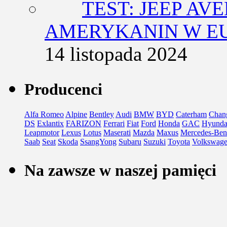
TEST: JEEP AV
AMERYKANIN W E
14 listopada 2024
Producenci
Alfa Romeo
Alpine
Bentley
Audi
BMW
BYD
Caterham
Chan
DS
Exlantix
FARIZON
Ferrari
Fiat
Ford
Honda
GAC
Hyunda
Leapmotor
Lexus
Lotus
Maserati
Mazda
Maxus
Mercedes-Ben
Saab
Seat
Skoda
SsangYong
Subaru
Suzuki
Toyota
Volkswag
Na zawsze w naszej pamięci