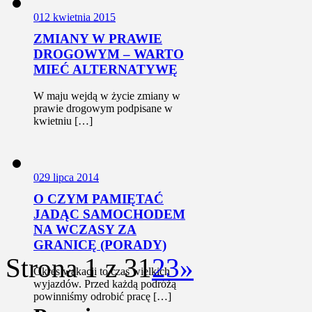
0
12 kwietnia 2015
ZMIANY W PRAWIE
DROGOWYM – WARTO
MIEĆ ALTERNATYWĘ
W maju wejdą w życie zmiany w
prawie drogowym podpisane w
kwietniu […]
0
29 lipca 2014
O CZYM PAMIĘTAĆ
JADĄC SAMOCHODEM
NA WCZASY ZA
GRANICĘ (PORADY)
Strona 1 z 3
1
2
3
»
Okres wakacji to czas wielkich
wyjazdów. Przed każdą podróżą
powinniśmy odrobić pracę […]