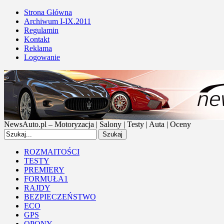
Strona Główna
Archiwum I-IX.2011
Regulamin
Kontakt
Reklama
Logowanie
NewsAuto.pl – Motoryzacja | Salony | Testy | Auta | Oceny
ROZMAITOŚCI
TESTY
PREMIERY
FORMUŁA1
RAJDY
BEZPIECZEŃSTWO
ECO
GPS
OPONY