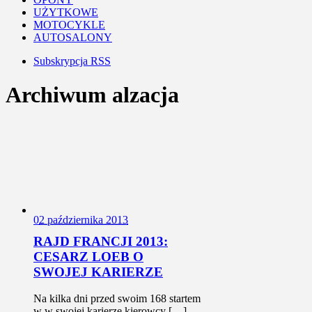
UŻYTKOWE
MOTOCYKLE
AUTOSALONY
Subskrypcja RSS
Archiwum alzacja
0
2 października 2013
RAJD FRANCJI 2013:
CESARZ LOEB O
SWOJEJ KARIERZE
Na kilka dni przed swoim 168 startem
w w swojej karierze kierowcy […]