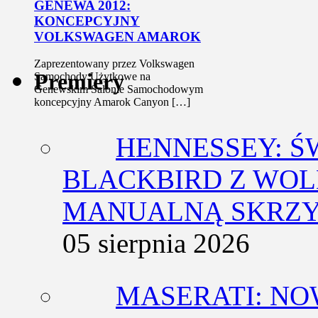
GENEWA 2012:
KONCEPCYJNY
VOLKSWAGEN AMAROK
Zaprezentowany przez Volkswagen
Premiery
Samochody Użytkowe na
Genewskim Salonie Samochodowym
koncepcyjny Amarok Canyon […]
HENNESSEY: Ś
BLACKBIRD Z WOL
MANUALNĄ SKRZY
05 sierpnia 2026
MASERATI: NO