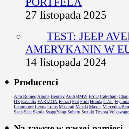
PORTFELA
27 listopada 2025
TEST: JEEP AV
AMERYKANIN W E
14 listopada 2024
Producenci
Alfa Romeo
Alpine
Bentley
Audi
BMW
BYD
Caterham
Chan
DS
Exlantix
FARIZON
Ferrari
Fiat
Ford
Honda
GAC
Hyunda
Leapmotor
Lexus
Lotus
Maserati
Mazda
Maxus
Mercedes-Ben
Saab
Seat
Skoda
SsangYong
Subaru
Suzuki
Toyota
Volkswag
Na zawsze w naszej pamięci