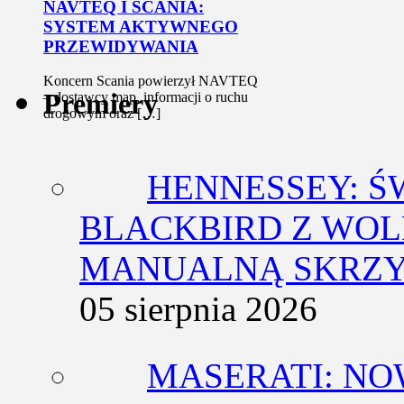
NAVTEQ I SCANIA:
SYSTEM AKTYWNEGO
PRZEWIDYWANIA
Koncern Scania powierzył NAVTEQ
Premiery
– dostawcy map, informacji o ruchu
drogowym oraz […]
HENNESSEY: Ś
BLACKBIRD Z WOL
MANUALNĄ SKRZY
05 sierpnia 2026
MASERATI: NO