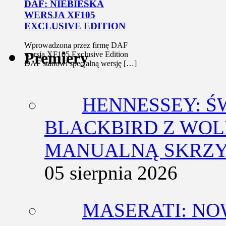
DAF: NIEBIESKA
WERSJA XF105
EXCLUSIVE EDITION
Wprowadzona przez firmę DAF
Premiery
wersja XF105 Exclusive Edition
DAF stanowi specjalną wersję […]
HENNESSEY: Ś
BLACKBIRD Z WOL
MANUALNĄ SKRZY
05 sierpnia 2026
MASERATI: NO