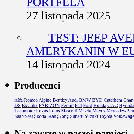
PORTFELA
27 listopada 2025
TEST: JEEP AV
AMERYKANIN W E
14 listopada 2024
Producenci
Alfa Romeo
Alpine
Bentley
Audi
BMW
BYD
Caterham
Chan
DS
Exlantix
FARIZON
Ferrari
Fiat
Ford
Honda
GAC
Hyunda
Leapmotor
Lexus
Lotus
Maserati
Mazda
Maxus
Mercedes-Ben
Saab
Seat
Skoda
SsangYong
Subaru
Suzuki
Toyota
Volkswag
Na zawsze w naszej pamięci