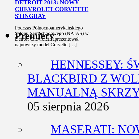
DETROIT 2013: NOWY
CHEVROLET CORVETTE
STINGRAY
Podczas Północnoamerykańskiego
Premiery
Salonu Samochodowego (NAIAS) w
Detroit Chevrolet zaprezentował
najnowszy model Corvette […]
HENNESSEY: Ś
BLACKBIRD Z WOL
MANUALNĄ SKRZY
05 sierpnia 2026
MASERATI: NO