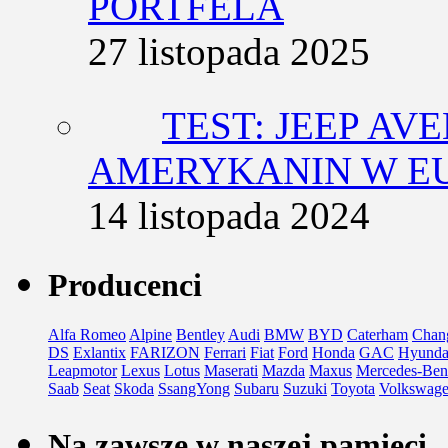
PORTFELA
27 listopada 2025
TEST: JEEP AV
AMERYKANIN W E
14 listopada 2024
Producenci
Alfa Romeo
Alpine
Bentley
Audi
BMW
BYD
Caterham
Chan
DS
Exlantix
FARIZON
Ferrari
Fiat
Ford
Honda
GAC
Hyunda
Leapmotor
Lexus
Lotus
Maserati
Mazda
Maxus
Mercedes-Ben
Saab
Seat
Skoda
SsangYong
Subaru
Suzuki
Toyota
Volkswag
Na zawsze w naszej pamięci