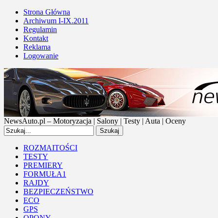
Strona Główna
Archiwum I-IX.2011
Regulamin
Kontakt
Reklama
Logowanie
NewsAuto.pl – Motoryzacja | Salony | Testy | Auta | Oceny
ROZMAITOŚCI
TESTY
PREMIERY
FORMUŁA1
RAJDY
BEZPIECZEŃSTWO
ECO
GPS
OPONY