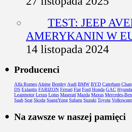
27 listopada 2025
TEST: JEEP AV
AMERYKANIN W E
14 listopada 2024
Producenci
Alfa Romeo
Alpine
Bentley
Audi
BMW
BYD
Caterham
Chan
DS
Exlantix
FARIZON
Ferrari
Fiat
Ford
Honda
GAC
Hyunda
Leapmotor
Lexus
Lotus
Maserati
Mazda
Maxus
Mercedes-Ben
Saab
Seat
Skoda
SsangYong
Subaru
Suzuki
Toyota
Volkswag
Na zawsze w naszej pamięci