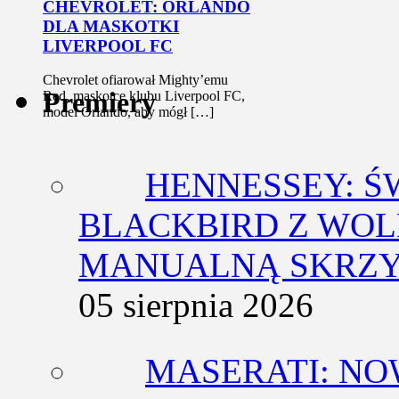
CHEVROLET: ORLANDO
DLA MASKOTKI
LIVERPOOL FC
Chevrolet ofiarował Mighty’emu
Premiery
Red, maskotce klubu Liverpool FC,
model Orlando, aby mógł […]
HENNESSEY: Ś
BLACKBIRD Z WOL
MANUALNĄ SKRZY
05 sierpnia 2026
MASERATI: NO