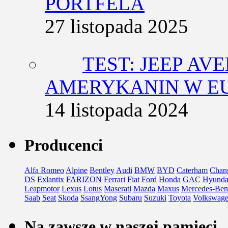
PORTFELA
27 listopada 2025
TEST: JEEP AV
AMERYKANIN W E
14 listopada 2024
Producenci
Alfa Romeo
Alpine
Bentley
Audi
BMW
BYD
Caterham
Chan
DS
Exlantix
FARIZON
Ferrari
Fiat
Ford
Honda
GAC
Hyunda
Leapmotor
Lexus
Lotus
Maserati
Mazda
Maxus
Mercedes-Ben
Saab
Seat
Skoda
SsangYong
Subaru
Suzuki
Toyota
Volkswag
Na zawsze w naszej pamięci