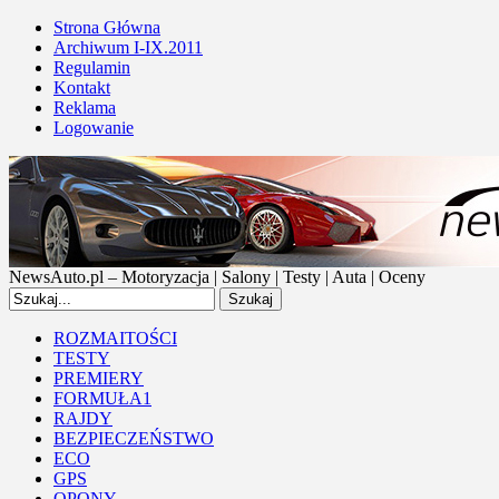
Strona Główna
Archiwum I-IX.2011
Regulamin
Kontakt
Reklama
Logowanie
NewsAuto.pl – Motoryzacja | Salony | Testy | Auta | Oceny
ROZMAITOŚCI
TESTY
PREMIERY
FORMUŁA1
RAJDY
BEZPIECZEŃSTWO
ECO
GPS
OPONY