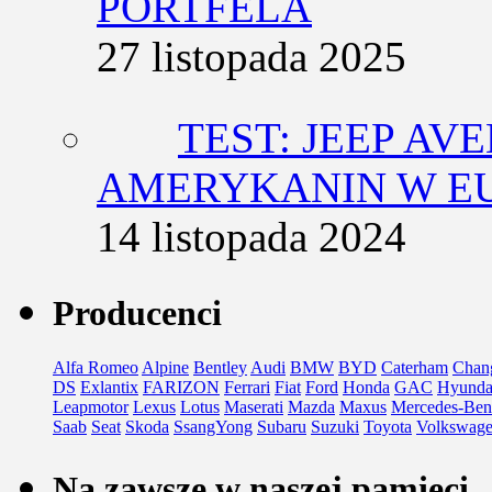
PORTFELA
27 listopada 2025
TEST: JEEP AV
AMERYKANIN W E
14 listopada 2024
Producenci
Alfa Romeo
Alpine
Bentley
Audi
BMW
BYD
Caterham
Chan
DS
Exlantix
FARIZON
Ferrari
Fiat
Ford
Honda
GAC
Hyunda
Leapmotor
Lexus
Lotus
Maserati
Mazda
Maxus
Mercedes-Ben
Saab
Seat
Skoda
SsangYong
Subaru
Suzuki
Toyota
Volkswag
Na zawsze w naszej pamięci