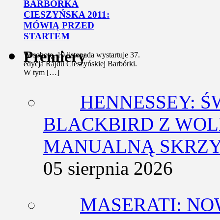
BARBÓRKA
CIESZYŃSKA 2011:
MÓWIĄ PRZED
STARTEM
Premiery
W sobotę, 19 listopada wystartuje 37.
edycja Rajdu Cieszyńskiej Barbórki.
W tym […]
HENNESSEY: Ś
BLACKBIRD Z WOL
MANUALNĄ SKRZY
05 sierpnia 2026
MASERATI: NO