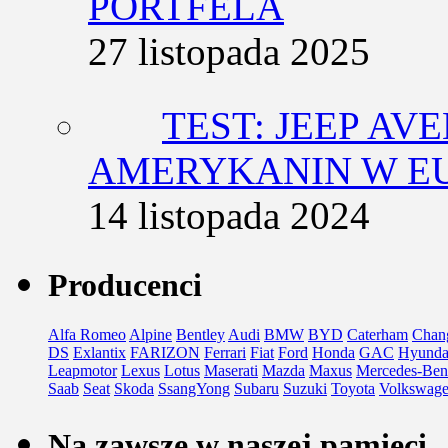
PORTFELA
27 listopada 2025
TEST: JEEP AV
AMERYKANIN W E
14 listopada 2024
Producenci
Alfa Romeo
Alpine
Bentley
Audi
BMW
BYD
Caterham
Chan
DS
Exlantix
FARIZON
Ferrari
Fiat
Ford
Honda
GAC
Hyunda
Leapmotor
Lexus
Lotus
Maserati
Mazda
Maxus
Mercedes-Ben
Saab
Seat
Skoda
SsangYong
Subaru
Suzuki
Toyota
Volkswag
Na zawsze w naszej pamięci