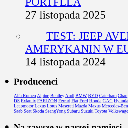
PORTFELA
27 listopada 2025
TEST: JEEP AV
AMERYKANIN W E
14 listopada 2024
Producenci
Alfa Romeo
Alpine
Bentley
Audi
BMW
BYD
Caterham
Chan
DS
Exlantix
FARIZON
Ferrari
Fiat
Ford
Honda
GAC
Hyunda
Leapmotor
Lexus
Lotus
Maserati
Mazda
Maxus
Mercedes-Ben
Saab
Seat
Skoda
SsangYong
Subaru
Suzuki
Toyota
Volkswag
Na zawsze w naszej pamięci