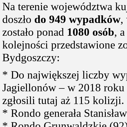
Na terenie województwa ku
doszło
do 949 wypadków
,
zostało ponad
1080 osób
, 
kolejności przedstawione zo
Bydgoszczy:
* Do największej liczby w
Jagiellonów – w 2018 roku
zgłosili tutaj aż 115 kolizji.
* Rondo generała Stanisła
* Rondo Grunwaldzkie (92)