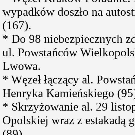
wypadków doszło na autostr
(167).
* Do 98 niebezpiecznych zd
ul. Powstańców Wielkopols
Lwowa.
* Węzeł łączący al. Powstań
Henryka Kamieńskiego (95)
* Skrzyżowanie al. 29 listop
Opolskiej wraz z estakadą
(89).