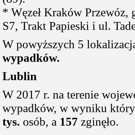
* Węzeł Kraków Przewóz, gdz
S7, Trakt Papieski i ul. Tad
W powyższych 5 lokalizacj
wypadków.
Lublin
W 2017 r. na terenie woje
wypadków, w wyniku któryc
tys.
osób, a
157
zginęło.