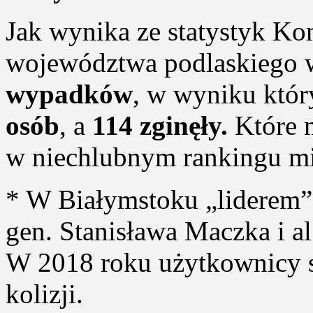
Jak wynika ze statystyk Ko
województwa podlaskiego w
wypadków
, w wyniku któr
osób
, a
114 zginęły.
Które m
w niechlubnym rankingu mie
* W Białymstoku „liderem” 
gen. Stanisława Maczka i al
W 2018 roku użytkownicy sy
kolizji.