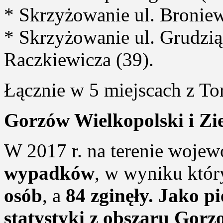
* Skrzyżowanie ul. Broniew
* Skrzyżowanie ul. Grudzią
Raczkiewicza (39).
Łącznie w 5 miejscach z T
Gorzów Wielkopolski i Zi
W 2017 r. na terenie woje
wypadków
, w wyniku któr
osób
, a
84 zginęły. Jako p
statystyki z obszaru Gor