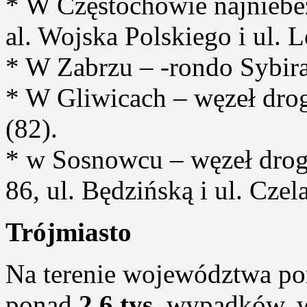
* W Częstochowie najniebez
al. Wojska Polskiego i ul. 
* W Zabrzu – -rondo Sybira
* W Gliwicach – węzeł drog
(82).
* w Sosnowcu – węzeł drog
86, ul. Będzińską i ul. Czel
Trójmiasto
Na terenie województwa po
ponad
2,6 tys.
wypadków, w