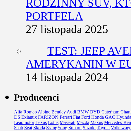
RODZINNY SUV, K
PORTFELA
27 listopada 2025
TEST: JEEP AV
AMERYKANIN W E
14 listopada 2024
Producenci
Alfa Romeo
Alpine
Bentley
Audi
BMW
BYD
Caterham
Chan
DS
Exlantix
FARIZON
Ferrari
Fiat
Ford
Honda
GAC
Hyunda
Leapmotor
Lexus
Lotus
Maserati
Mazda
Maxus
Mercedes-Ben
Saab
Seat
Skoda
SsangYong
Subaru
Suzuki
Toyota
Volkswag