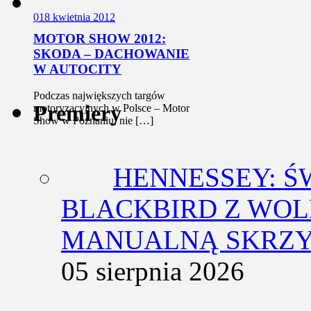
0
18 kwietnia 2012
MOTOR SHOW 2012:
SKODA – DACHOWANIE
W AUTOCITY
Podczas największych targów
Premiery
motoryzacyjnych w Polsce – Motor
Show w Poznaniu, nie […]
HENNESSEY: Ś
BLACKBIRD Z WOL
MANUALNĄ SKRZY
05 sierpnia 2026