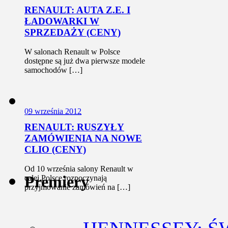
RENAULT: AUTA Z.E. I
ŁADOWARKI W
SPRZEDAŻY (CENY)
W salonach Renault w Polsce
dostępne są już dwa pierwsze modele
samochodów […]
0
9 września 2012
RENAULT: RUSZYŁY
ZAMÓWIENIA NA NOWE
CLIO (CENY)
Od 10 września salony Renault w
Premiery
całej Polsce rozpoczynają
przyjmowanie zamówień na […]