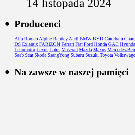
14 listopada 2024
Producenci
Alfa Romeo
Alpine
Bentley
Audi
BMW
BYD
Caterham
Chan
DS
Exlantix
FARIZON
Ferrari
Fiat
Ford
Honda
GAC
Hyunda
Leapmotor
Lexus
Lotus
Maserati
Mazda
Maxus
Mercedes-Ben
Saab
Seat
Skoda
SsangYong
Subaru
Suzuki
Toyota
Volkswag
Na zawsze w naszej pamięci