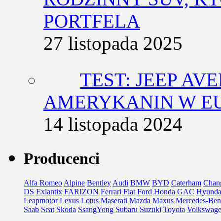
PORTFELA
27 listopada 2025
TEST: JEEP AV
AMERYKANIN W E
14 listopada 2024
Producenci
Alfa Romeo
Alpine
Bentley
Audi
BMW
BYD
Caterham
Chan
DS
Exlantix
FARIZON
Ferrari
Fiat
Ford
Honda
GAC
Hyunda
Leapmotor
Lexus
Lotus
Maserati
Mazda
Maxus
Mercedes-Ben
Saab
Seat
Skoda
SsangYong
Subaru
Suzuki
Toyota
Volkswag