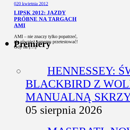
0
20 kwietnia 2012
LIPSK 2012: JAZDY
PRÓBNE NA TARGACH
AMI
AMI – nie znaczy tylko popatrzeć,
Premiery
ale również samemu przetestować!
Gdy na […]
HENNESSEY: Ś
BLACKBIRD Z WOL
MANUALNĄ SKRZY
05 sierpnia 2026