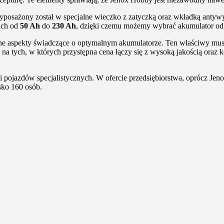
posażony został w specjalne wieczko z zatyczką oraz wkładką antywybu
ach od
50 Ah
do
230 Ah
, dzięki czemu możemy wybrać akumulator od
e aspekty świadczące o optymalnym akumulatorze. Ten właściwy musi
 na tych, w których przystępna cena łączy się z wysoką jakością oraz 
pojazdów specjalistycznych. W ofercie przedsiębiorstwa, oprócz Jen
sko 160 osób.