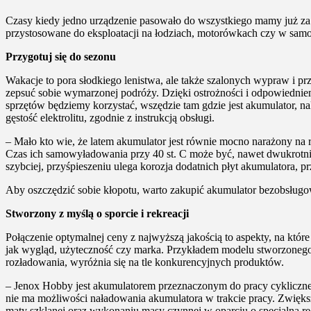
Czasy kiedy jedno urządzenie pasowało do wszystkiego mamy już za so
przystosowane do eksploatacji na łodziach, motorówkach czy w sa
Przygotuj się do sezonu
Wakacje to pora słodkiego lenistwa, ale także szalonych wypraw i p
zepsuć sobie wymarzonej podróży. Dzięki ostrożności i odpowiednie
sprzętów będziemy korzystać, wszędzie tam gdzie jest akumulator, 
gęstość elektrolitu, zgodnie z instrukcją obsługi.
– Mało kto wie, że latem akumulator jest równie mocno narażony na 
Czas ich samowyładowania przy 40 st. C może być, nawet dwukrotnie
szybciej, przyśpieszeniu ulega korozja dodatnich płyt akumulatora, p
Aby oszczędzić sobie kłopotu, warto zakupić akumulator bezobsług
Stworzony z myślą o sporcie i rekreacji
Połączenie optymalnej ceny z najwyższą jakością to aspekty, na któ
jak wygląd, użyteczność czy marka. Przykładem modelu stworzonego 
rozładowania, wyróżnia się na tle konkurencyjnych produktów.
– Jenox Hobby jest akumulatorem przeznaczonym do pracy cyklicznej
nie ma możliwości naładowania akumulatora w trakcie pracy. Zwięks
maty szklanej oraz wykonaniu masy czynnej w oparciu o specjalną r