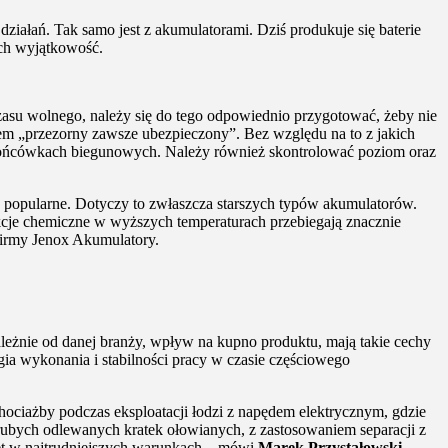
ziałań. Tak samo jest z akumulatorami. Dziś produkuje się baterie
ch wyjątkowość.
zasu wolnego, należy się do tego odpowiednio przygotować, żeby nie
em „przezorny zawsze ubezpieczony”. Bez względu na to z jakich
a końcówkach biegunowych. Należy również skontrolować poziom oraz
ć popularne. Dotyczy to zwłaszcza starszych typów akumulatorów.
kcje chemiczne w wyższych temperaturach przebiegają znacznie
irmy Jenox Akumulatory.
ależnie od danej branży, wpływ na kupno produktu, mają takie cechy
gia wykonania i stabilności pracy w czasie częściowego
ociażby podczas eksploatacji łodzi z napędem elektrycznym, gdzie
rubych odlewanych kratek ołowianych, z zastosowaniem separacji z
wet w najtrudniejszych warunkach – mówi
Marek Przystałowski
.