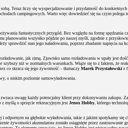
bą. Teraz liczy się wyspecjalizowanie i przydatność do konkretnych d
mochodach campingowych. Warto więc dowiedzieć się na czym polega i
rzeżywania fantastycznych przygód. Bez względu na formę spędzania c
mu planowaniu wszystko pójdzie po naszej myśli, zgodnie z przysłowi
należy sprawdzić stan jego naładowania, poprzez zbadanie napięcia n
rozładowanie, jak zimą. Zjawisko samo rozładowania w upały jest doś
 szybszy niż w normalnych warunkach. Wiąże się to z faktem, że rea
rzez co skraca się jego żywotność – tłumaczy
Marek Przystałowski
z f
owy, o niskim poziomie samowyładowania.
re zwraca uwagę każdy potencjalny klient przy dokonywaniu zakupu. Z
z myślą o sprzęcie rekreacyjnym jest
Jenox Hobby
, którego technolo
 i odpornym na głębokie wyładowania, takie z jakimi spotykamy się ch
zenie żywotności akumulatora zostało osiągnięte przez zastosowanie g
ecepturę. Te elementy sprawiają, że Jenox Hobby jest niezawodny na