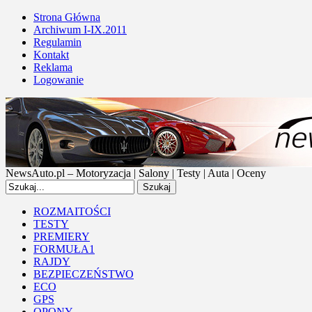
Strona Główna
Archiwum I-IX.2011
Regulamin
Kontakt
Reklama
Logowanie
NewsAuto.pl – Motoryzacja | Salony | Testy | Auta | Oceny
ROZMAITOŚCI
TESTY
PREMIERY
FORMUŁA1
RAJDY
BEZPIECZEŃSTWO
ECO
GPS
OPONY