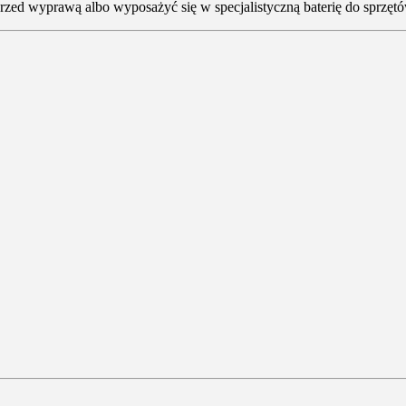
przed wyprawą albo wyposażyć się w specjalistyczną baterię do sprzęt