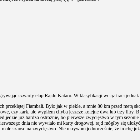
grywając czwarty etap Rajdu Kataru. W klasyfikacji wciąż traci jednak d
ach przeklętej Fiambali. Było jak w piekle, a mnie 80 km przed metą s
łowę, czy kark, ale wypiłem chyba jeszcze kolejne dwa lub trzy litry.
ed jedzie już bardzo ostrożnie, bo pierwsze zwycięstwo w tym sezonie
erwszego dnia nie wywiało mi karty drogowej, rajd mógłby się ułożyć z
 mi małe szanse na zwycięstwo. Nie ukrywam jednocześnie, że trochę j