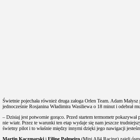
Świetnie pojechała również druga załoga Orlen Team. Adam Małysz p
jednocześnie Rosjanina Władimira Wasiliewa o 18 minut i odebrał mu 
– Dzisiaj jest potwornie gorąco. Przed startem termometr pokazywał
nie wiatr. Przez te warunki ten etap wydaje się nam jeszcze trudniej
świetny pilot i to właśnie między innymi dzięki jego nawigacji jest
Martin Kaczmarski
i
Filipe Palmeiro
(Mini All4 Racing) zajęli ósme