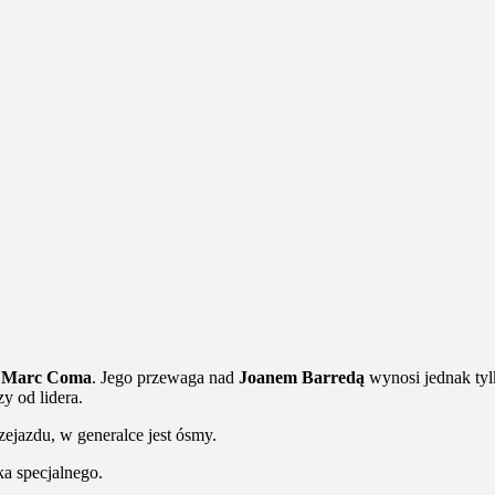
ł
Marc Coma
. Jego przewaga nad
Joanem Barredą
wynosi jednak tylk
y od lidera.
ejazdu, w generalce jest ósmy.
ka specjalnego.