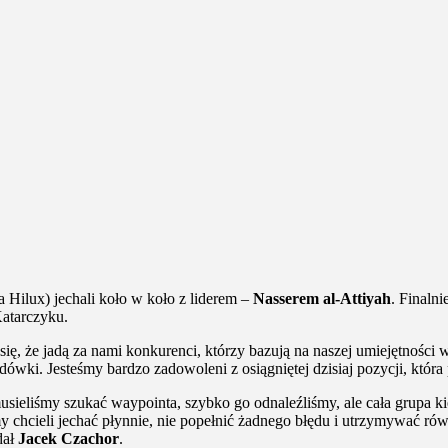
Hilux) jechali koło w koło z liderem –
Nasserem al-Attiyah
. Finaln
Katarczyku.
 że jadą za nami konkurenci, którzy bazują na naszej umiejętności wy
rajdówki. Jesteśmy bardzo zadowoleni z osiągniętej dzisiaj pozycji, któ
ieliśmy szukać waypointa, szybko go odnaleźliśmy, ale cała grupa ki
y chcieli jechać płynnie, nie popełnić żadnego błędu i utrzymywać r
dał
Jacek Czachor
.