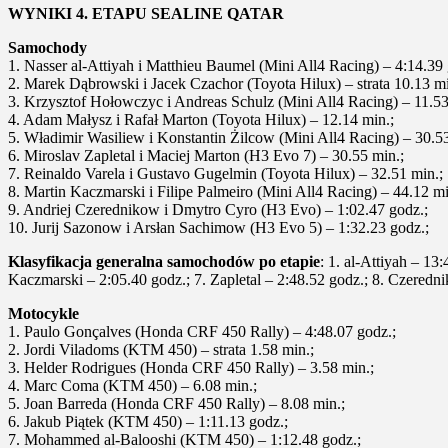
WYNIKI 4. ETAPU SEALINE QATAR
Samochody
1. Nasser al-Attiyah i Matthieu Baumel (Mini All4 Racing) – 4:14.39 
2. Marek Dąbrowski i Jacek Czachor (Toyota Hilux) – strata 10.13 mi
3. Krzysztof Hołowczyc i Andreas Schulz (Mini All4 Racing) – 11.53
4. Adam Małysz i Rafał Marton (Toyota Hilux) – 12.14 min.;
5. Władimir Wasiliew i Konstantin Żilcow (Mini All4 Racing) – 30.53
6. Miroslav Zapletal i Maciej Marton (H3 Evo 7) – 30.55 min.;
7. Reinaldo Varela i Gustavo Gugelmin (Toyota Hilux) – 32.51 min.;
8. Martin Kaczmarski i Filipe Palmeiro (Mini All4 Racing) – 44.12 mi
9. Andriej Czerednikow i Dmytro Cyro (H3 Evo) – 1:02.47 godz.;
10. Jurij Sazonow i Arsłan Sachimow (H3 Evo 5) – 1:32.23 godz.;
Klasyfikacja generalna samochodów po etapie
: 1. al-Attiyah – 13
Kaczmarski – 2:05.40 godz.; 7. Zapletal – 2:48.52 godz.; 8. Czeredn
Motocykle
1. Paulo Gonçalves (Honda CRF 450 Rally) – 4:48.07 godz.;
2. Jordi Viladoms (KTM 450) – strata 1.58 min.;
3. Helder Rodrigues (Honda CRF 450 Rally) – 3.58 min.;
4. Marc Coma (KTM 450) – 6.08 min.;
5. Joan Barreda (Honda CRF 450 Rally) – 8.08 min.;
6. Jakub Piątek (KTM 450) – 1:11.13 godz.;
7. Mohammed al-Balooshi (KTM 450) – 1:12.48 godz.;