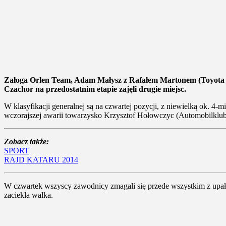
Załoga Orlen Team, Adam Małysz z Rafałem Martonem (Toyota Hi
Czachor na przedostatnim etapie zajęli drugie miejsc.
W klasyfikacji generalnej są na czwartej pozycji, z niewielką ok. 4-m
wczorajszej awarii towarzysko Krzysztof Hołowczyc (Automobilklub P
Zobacz także:
SPORT
RAJD KATARU 2014
W czwartek wszyscy zawodnicy zmagali się przede wszystkim z upałem
zaciekła walka.