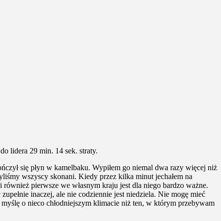
o lidera 29 min. 14 sek. straty.
kończył się płyn w kamelbaku. Wypiłem go niemal dwa razy więcej niż
 Byliśmy wszyscy skonani. Kiedy przez kilka minut jechałem na
 i również pierwsze we własnym kraju jest dla niego bardzo ważne.
upełnie inaczej, ale nie codziennie jest niedziela. Nie mogę mieć
uż myślę o nieco chłodniejszym klimacie niż ten, w którym przebywam