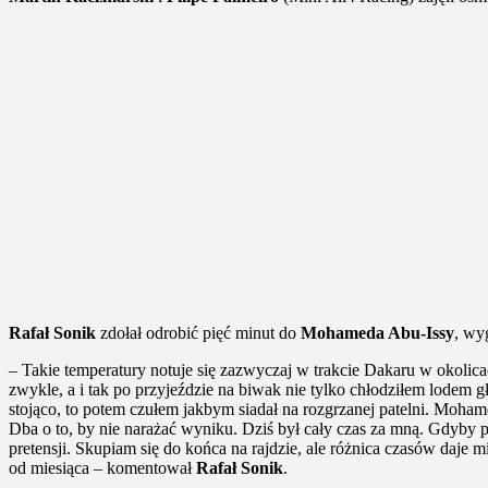
Rafał Sonik
zdołał odrobić pięć minut do
Mohameda Abu-Issy
, wy
– Takie temperatury notuje się zazwyczaj w trakcie Dakaru w okolic
zwykle, a i tak po przyjeździe na biwak nie tylko chłodziłem lodem g
stojąco, to potem czułem jakbym siadał na rozgrzanej patelni. Moham
Dba o to, by nie narażać wyniku. Dziś był cały czas za mną. Gdyby pi
pretensji. Skupiam się do końca na rajdzie, ale różnica czasów daje
od miesiąca – komentował
Rafał Sonik
.