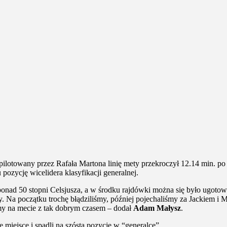
ilotowany przez Rafała Martona linię mety przekroczył 12.14 min. po
pozycję wicelidera klasyfikacji generalnej.
 ponad 50 stopni Celsjusza, a w środku rajdówki można się było ugoto
szy. Na początku trochę błądziliśmy, później pojechaliśmy za Jackiem i 
eśmy na mecie z tak dobrym czasem – dodał
Adam Małysz
.
 miejsce i spadli na szóstą pozycję w “generalce”.