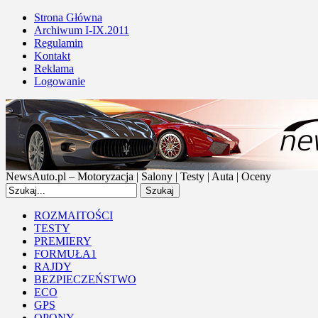
Strona Główna
Archiwum I-IX.2011
Regulamin
Kontakt
Reklama
Logowanie
NewsAuto.pl – Motoryzacja | Salony | Testy | Auta | Oceny
ROZMAITOŚCI
TESTY
PREMIERY
FORMUŁA1
RAJDY
BEZPIECZEŃSTWO
ECO
GPS
OPONY