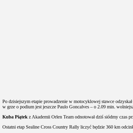
Po dzisiejszym etapie prowadzenie w motocyklowej stawce odzyska
w grze o podium jest jeszcze Paulo Goncalves – o 2.09 min. wolniejsz
Kuba Piątek
z Akademii Orlen Team odnotował dziś siódmy czas prz
Ostatni etap Sealine Cross Country Rally liczyć będzie 360 km odcin