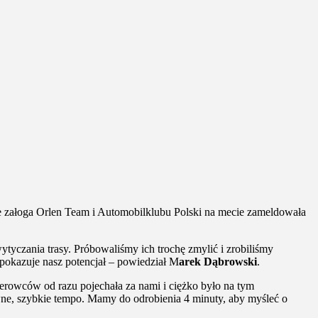
ie załoga Orlen Team i Automobilklubu Polski na mecie zameldowała
tyczania trasy. Próbowaliśmy ich trochę zmylić i zrobiliśmy
ra pokazuje nasz potencjał – powiedział M
arek Dąbrowski
.
erowców od razu pojechała za nami i ciężko było na tym
ówne, szybkie tempo. Mamy do odrobienia 4 minuty, aby myśleć o