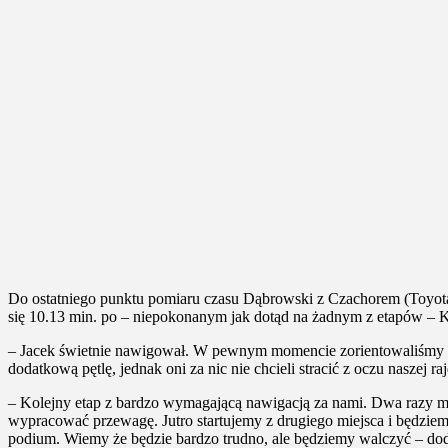
Do ostatniego punktu pomiaru czasu Dąbrowski z Czachorem (Toyota 
się 10.13 min. po – niepokonanym jak dotąd na żadnym z etapów – 
– Jacek świetnie nawigował. W pewnym momencie zorientowaliśmy się,
dodatkową pętlę, jednak oni za nic nie chcieli stracić z oczu naszej 
– Kolejny etap z bardzo wymagającą nawigacją za nami. Dwa razy mus
wypracować przewagę. Jutro startujemy z drugiego miejsca i będziem
podium. Wiemy że będzie bardzo trudno, ale będziemy walczyć – do