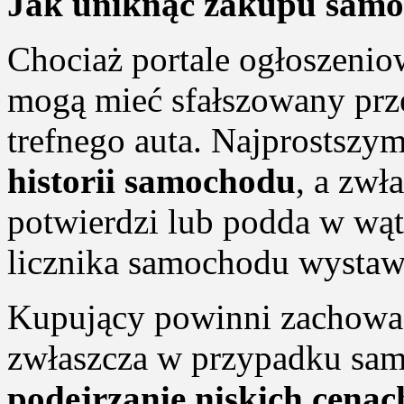
Jak uniknąć zakupu samoc
Chociaż portale ogłoszenio
mogą mieć sfałszowany prz
trefnego auta. Najprostszy
historii samochodu
, a zwł
potwierdzi lub podda w wąt
licznika samochodu wystaw
Kupujący powinni zachować
zwłaszcza w przypadku sa
podejrzanie niskich cenac