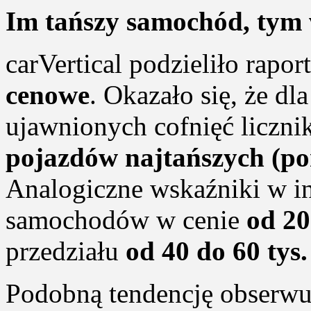
Im tańszy samochód, tym 
carVertical podzieliło rap
cenowe
. Okazało się, że d
ujawnionych cofnięć liczn
pojazdów najtańszych (poni
Analogiczne wskaźniki w i
samochodów w cenie
od 20
przedziału
od 40 do 60 tys.
Podobną tendencję obserwuj