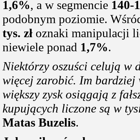
1,6%
, a w segmencie
140-1
podobnym poziomie. Wśró
tys. zł
oznaki manipulacji l
niewiele ponad
1,7%
.
Niektórzy oszuści celują w 
więcej zarobić. Im bardzie
większy zysk osiągają z fał
kupujących liczone są w tys
Matas Buzelis
.