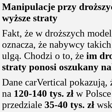
Manipulacje przy droższ
wyższe straty
Fakt, że w droższych modelac
oznacza, że nabywcy takic
ulgą. Chodzi o to, że
im dr
straty ponosi oszukany n
Dane carVertical pokazują,
na
120-140 tys. zł
w Polsce 
przedziale
35-40 tys. zł
wska