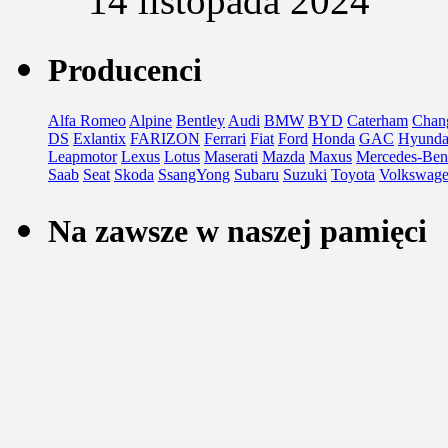
14 listopada 2024
Producenci
Alfa Romeo
Alpine
Bentley
Audi
BMW
BYD
Caterham
Chan
DS
Exlantix
FARIZON
Ferrari
Fiat
Ford
Honda
GAC
Hyunda
Leapmotor
Lexus
Lotus
Maserati
Mazda
Maxus
Mercedes-Ben
Saab
Seat
Skoda
SsangYong
Subaru
Suzuki
Toyota
Volkswag
Na zawsze w naszej pamięci