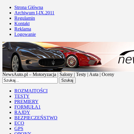
Strona Główna
Archiwum I-IX.2011
Regulamin
Kontakt
Reklama
Logowanie
NewsAuto.pl – Motoryzacja | Salony | Testy | Auta | Oceny
ROZMAITOŚCI
TESTY
PREMIERY
FORMUŁA1
RAJDY
BEZPIECZEŃSTWO
ECO
GPS
OPONY