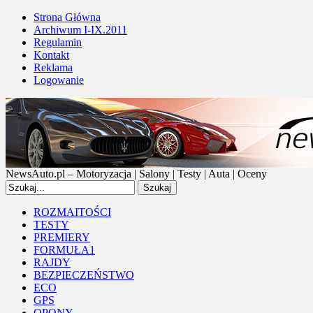
Strona Główna
Archiwum I-IX.2011
Regulamin
Kontakt
Reklama
Logowanie
NewsAuto.pl – Motoryzacja | Salony | Testy | Auta | Oceny
ROZMAITOŚCI
TESTY
PREMIERY
FORMUŁA1
RAJDY
BEZPIECZEŃSTWO
ECO
GPS
OPONY