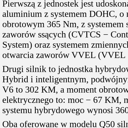
Pierwszą z jednostek jest udoskona
aluminium z systemem DOHC, o
obrotowym 365 Nm, z systemem s
zaworów ssących (CVTCS − Contin
System) oraz systemem zmiennych
otwarcia zaworów VVEL (VVEL − V
Drugi silnik to jednostka hybrydo
Hybrid i inteligentnym, podwójn
V6 to 302 KM, a moment obrotowy
elektrycznego to: moc − 67 KM,
systemu hybrydowego wynosi 36
Oba oferowane w modelu Q50 siln