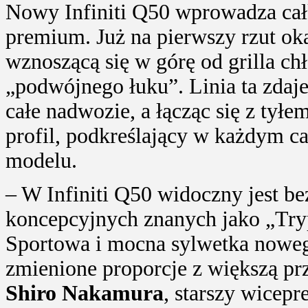
Nowy Infiniti Q50 wprowadza całk
premium. Już na pierwszy rzut ok
wznoszącą się w górę od grilla ch
„podwójnego łuku”. Linia ta zdaje
całe nadwozie, a łącząc się z tył
profil, podkreślający w każdym c
modelu.
– W Infiniti Q50 widoczny jest 
koncepcyjnych znanych jako „Tryp
Sportowa i mocna sylwetka nowe
zmienione proporcje z większą pr
Shiro Nakamura
, starszy wicepr