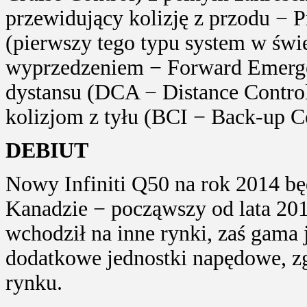
przewidujący kolizję z przodu − 
(pierwszy tego typu system w świ
wyprzedzeniem − Forward Emerge
dystansu (DCA − Distance Control
kolizjom z tyłu (BCI − Back-up Co
DEBIUT
Nowy Infiniti Q50 na rok 2014 b
Kanadzie − począwszy od lata 201
wchodził na inne rynki, zaś gama 
dodatkowe jednostki napędowe, z
rynku.