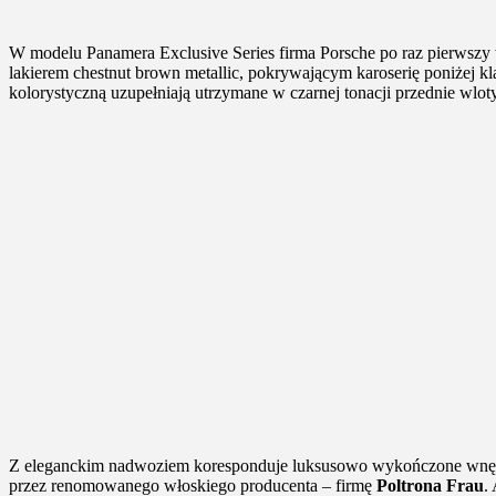
W modelu Panamera Exclusive Series firma Porsche po raz pierwszy
lakierem chestnut brown metallic, pokrywającym karoserię poniżej 
kolorystyczną uzupełniają utrzymane w czarnej tonacji przednie wlot
Z eleganckim nadwoziem koresponduje luksusowo wykończone wnętrze
przez renomowanego włoskiego producenta – firmę
Poltrona Frau
.