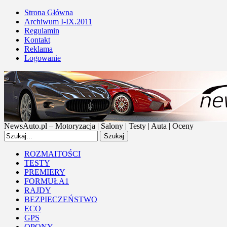
Strona Główna
Archiwum I-IX.2011
Regulamin
Kontakt
Reklama
Logowanie
NewsAuto.pl – Motoryzacja | Salony | Testy | Auta | Oceny
ROZMAITOŚCI
TESTY
PREMIERY
FORMUŁA1
RAJDY
BEZPIECZEŃSTWO
ECO
GPS
OPONY