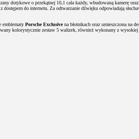
krany dotykowe o przekątnej 10,1 cala każdy, wbudowaną kamerę ora
 dostępem do internetu. Za odtwarzanie dźwięku odpowiadają słuchaw
ne emblematy
Porsche Exclusive
na błotnikach oraz umieszczona na de
any kolorystycznie zestaw 5 walizek, również wykonany z wysokiej j