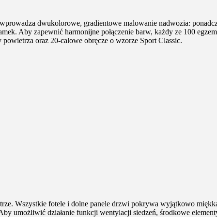
 wprowadza dwukolorowe, gradientowe malowanie nadwozia: ponadczas
klamek. Aby zapewnić harmonijne połączenie barw, każdy ze 100 egzem
y powietrza oraz 20-calowe obręcze o wzorze Sport Classic.
. Wszystkie fotele i dolne panele drzwi pokrywa wyjątkowo miękka, 
 Aby umożliwić działanie funkcji wentylacji siedzeń, środkowe elementy