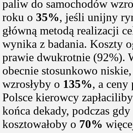
paliw do samochodów wzro
roku o
35%
, jeśli unijny r
główną metodą realizacji ce
wynika z badania. Koszty 
prawie dwukrotnie (92%). 
obecnie stosunkowo niskie,
wzrosłyby o
135%
, a cen
Polsce kierowcy zapłacilib
końca dekady, podczas gdy
kosztowałoby o
70%
więce