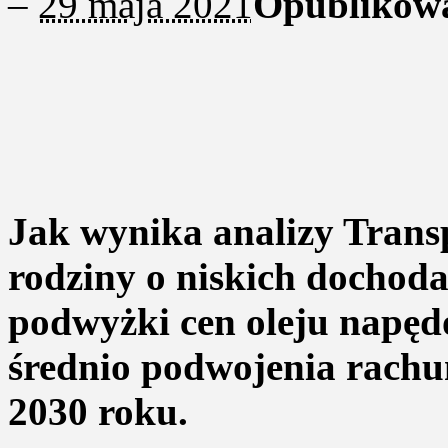
–
29 maja 2021
Opublikow
Jak wynika analizy Tran
rodziny o niskich dochod
podwyżki cen oleju napędo
średnio podwojenia rach
2030 roku.