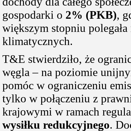
dochody dla całego społec
gospodarki o
2% (PKB)
, 
większym stopniu polegała 
klimatycznych.
T&E stwierdziło, że ograni
węgla – na poziomie unijn
pomóc w ograniczeniu emisj
tylko w połączeniu z prawn
krajowymi w ramach regula
wysiłku redukcyjnego
. Do