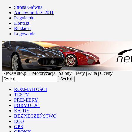
Strona Główna
Archiwum I-IX.2011
Regulamin
Kontakt
Reklama
Logowanie
NewsAuto.pl – Motoryzacja | Salony | Testy | Auta | Oceny
ROZMAITOŚCI
TESTY
PREMIERY
FORMUŁA1
RAJDY
BEZPIECZEŃSTWO
ECO
GPS
OPONY