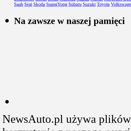
Saab
Seat
Skoda
SsangYong
Subaru
Suzuki
Toyota
Volkswag
Na zawsze w naszej pamięci
NewsAuto.pl używa plików 