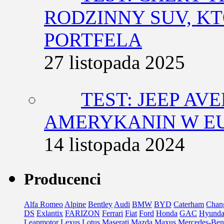
RODZINNY SUV, K
PORTFELA
27 listopada 2025
TEST: JEEP AV
AMERYKANIN W E
14 listopada 2024
Producenci
Alfa Romeo
Alpine
Bentley
Audi
BMW
BYD
Caterham
Chan
DS
Exlantix
FARIZON
Ferrari
Fiat
Ford
Honda
GAC
Hyunda
Leapmotor
Lexus
Lotus
Maserati
Mazda
Maxus
Mercedes-Ben