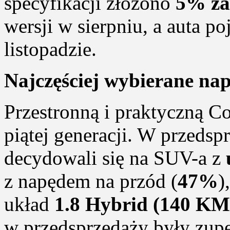
specyfikacji złożono
5% z
wersji w sierpniu, a auta p
listopadzie.
Najczęściej wybierane nap
Przestronną i praktyczną C
piątej generacji. W przedsp
decydowali się na SUV-a z
z napędem na przód (
47%
)
układ
1.8 Hybrid (140 KM
w przedsprzedaży były zup