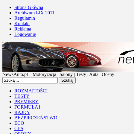
Strona Główna
Archiwum I-IX.2011
Regulamin
Kontakt
Reklama
Logowanie
NewsAuto.pl – Motoryzacja | Salony | Testy | Auta | Oceny
ROZMAITOŚCI
TESTY
PREMIERY
FORMUŁA1
RAJDY
BEZPIECZEŃSTWO
ECO
GPS
OPONY