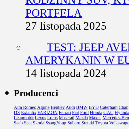
PORTFELA
27 listopada 2025
TEST: JEEP AV
AMERYKANIN W E
14 listopada 2024
Producenci
Alfa Romeo
Alpine
Bentley
Audi
BMW
BYD
Caterham
Chan
DS
Exlantix
FARIZON
Ferrari
Fiat
Ford
Honda
GAC
Hyunda
Leapmotor
Lexus
Lotus
Maserati
Mazda
Maxus
Mercedes-Ben
Saab
Seat
Skoda
SsangYong
Subaru
Suzuki
Toyota
Volkswag