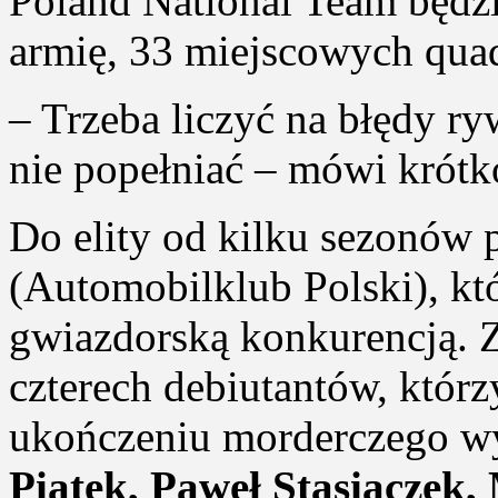
Poland National Team będzi
armię, 33 miejscowych quad
– Trzeba liczyć na błędy r
nie popełniać – mówi krótk
Do elity od kilku sezonów
(Automobilklub Polski), któ
gwiazdorską konkurencją. Z
czterech debiutantów, któr
ukończeniu morderczego w
Piątek, Paweł Stasiaczek,