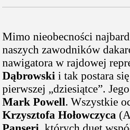
Mimo nieobecności najbard
naszych zawodników dakaro
nawigatora w rajdowej repre
Dąbrowski
i tak postara si
pierwszej „dziesiątce”. Jeg
Mark Powell
. Wszystkie o
Krzysztofa Hołowczyca
(A
Panseri
, których duet wsp