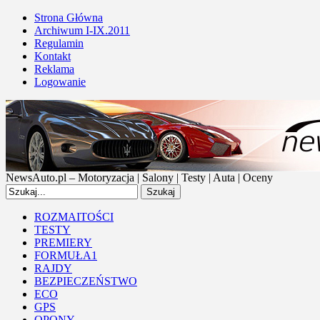
Strona Główna
Archiwum I-IX.2011
Regulamin
Kontakt
Reklama
Logowanie
NewsAuto.pl – Motoryzacja | Salony | Testy | Auta | Oceny
ROZMAITOŚCI
TESTY
PREMIERY
FORMUŁA1
RAJDY
BEZPIECZEŃSTWO
ECO
GPS
OPONY