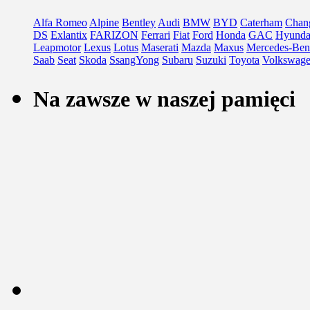
Alfa Romeo
Alpine
Bentley
Audi
BMW
BYD
Caterham
Chan
DS
Exlantix
FARIZON
Ferrari
Fiat
Ford
Honda
GAC
Hyunda
Leapmotor
Lexus
Lotus
Maserati
Mazda
Maxus
Mercedes-Ben
Saab
Seat
Skoda
SsangYong
Subaru
Suzuki
Toyota
Volkswag
Na zawsze w naszej pamięci