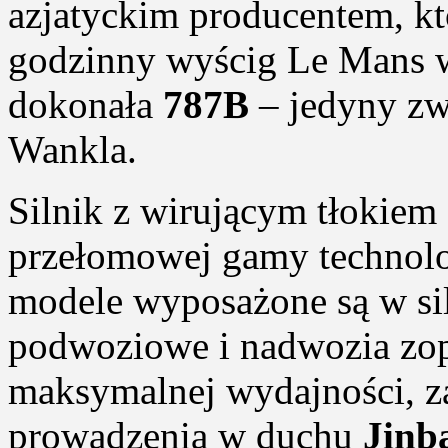
azjatyckim producentem, k
godzinny wyścig Le Mans 
dokonała
787B
– jedyny zw
Wankla.
Silnik z wirującym tłokiem s
przełomowej gamy technol
modele wyposażone są w sil
podwoziowe i nadwozia zo
maksymalnej wydajności, z
prowadzenia w duchu
Jinba