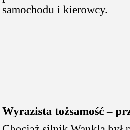
samochodu i kierowcy.
Wyrazista tożsamość – p
Chociaż silnik Wankla był