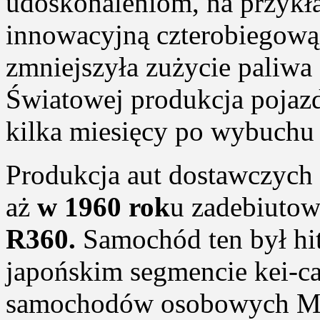
udoskonaleniom, na przyk
innowacyjną czterobiegową 
zmniejszyła zużycie paliwa 
Światowej produkcja pojaz
kilka miesięcy po wybuchu
Produkcja aut dostawczych
aż
w 1960 rok
u zadebiuto
R360.
Samochód ten był hi
japońskim segmencie kei-ca
samochodów osobowych Ma