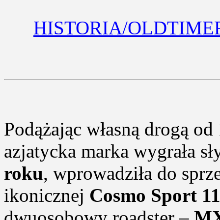
HISTORIA/OLDTIME
Podążając własną drogą od
azjatycka marka wygrała s
roku
, wprowadziła do sprz
ikonicznej
Cosmo Sport 1
dwuosobowy roadster –
MX