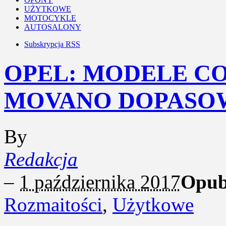
UŻYTKOWE
MOTOCYKLE
AUTOSALONY
Subskrypcja RSS
OPEL: MODELE CO
MOVANO DOPASOW
By
Redakcja
–
1 października 2017
Opub
Rozmaitości
,
Użytkowe