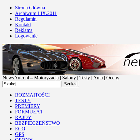
Strona Główna
Archiwum I-IX.2011
Regulamin
Kontakt
Reklama
Logowanie
NewsAuto.pl – Motoryzacja | Salony | Testy | Auta | Oceny
ROZMAITOŚCI
TESTY
PREMIERY
FORMUŁA1
RAJDY
BEZPIECZEŃSTWO
ECO
GPS
OPONY